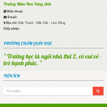
Trường Mầm Non Vàng Anh
Điện thoại:
Email:
Địa chỉ:
Đăk Thanh - Đắk Sắk - Lâm Đồng
Giấy phép:
PHƯƠNG CHÂM GIÁO DỤC
" Trường học là ngôi nhà thứ 2, cô vui vẻ -
trò hạnh phúc. "
TIỆN ÍCH